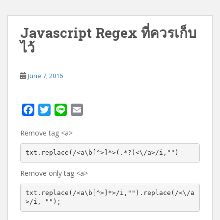
Javascript Regex ที่ควรเก็บ
ไว้
June 7, 2016
F
T
L
E
a
w
i
m
Remove tag <a>
c
i
n
a
e
t
e
i
txt.replace(/<a\b[^>]*>(.*?)<\/a>/i,"")
b
t
l
o
e
Remove only tag <a>
o
r
txt.replace(/<a\b[^>]*>/i,"").replace(/<\/a
k
>/i, "");