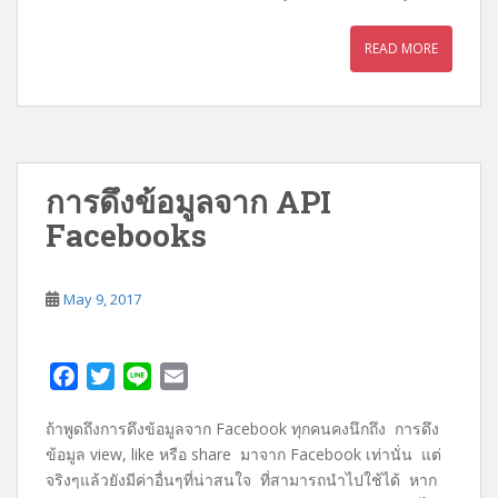
READ MORE
การดึงข้อมูลจาก API
Facebooks
May 9, 2017
F
T
L
E
a
w
i
m
ถ้าพูดถึงการดึงข้อมูลจาก Facebook ทุกคนคงนึกถึง การดึง
c
i
n
a
ข้อมูล view, like หรือ share มาจาก Facebook เท่านั่น แต่
e
t
e
i
จริงๆแล้วยังมีค่าอื่นๆที่น่าสนใจ ที่สามารถนำไปใช้ได้ หาก
b
t
l