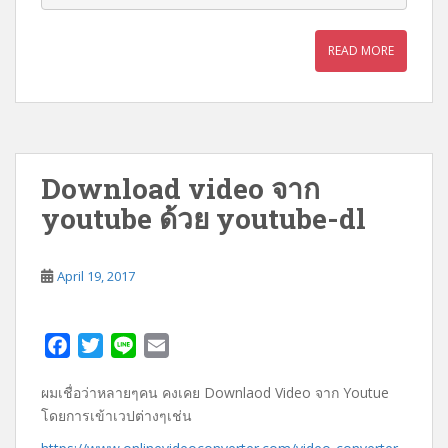
READ MORE
Download video จาก
youtube ด้วย youtube-dl
April 19, 2017
F
T
L
E
a
w
i
m
ผมเชื่อว่าหลายๆคน คงเคย Downlaod Video จาก Youtue
c
i
n
a
โดยการเข้าเวปต่างๆเช่น
e
t
e
i
b
t
l