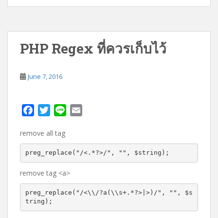
PHP Regex ที่ควรเก็บไว้
June 7, 2016
F
T
L
E
a
w
i
m
remove all tag
c
i
n
a
e
t
e
i
preg_replace("/<.*?>/", "", $string);
b
t
l
o
e
remove tag <a>
o
r
preg_replace("/<\\/?a(\\s+.*?>|>)/", "", $s
k
tring);