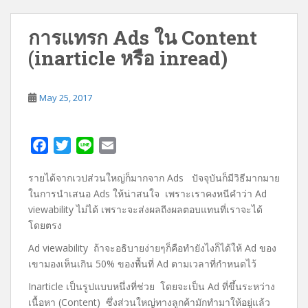
การแทรก Ads ใน Content
(inarticle หรือ inread)
May 25, 2017
F
T
L
E
a
w
i
m
รายได้จากเวปส่วนใหญ่ก็มากจาก Ads ปัจจุบันก็มีวิธีมากมาย
c
i
n
a
ในการนำเสนอ Ads ให้น่าสนใจ เพราะเราคงหนีคำว่า Ad
e
t
e
i
viewability ไม่ได้ เพราะจะส่งผลถีงผลตอบแทนที่เราจะได้
b
t
l
โดยตรง
o
e
o
r
Ad viewability ถ้าจะอธิบายง่ายๆก็คือทำยังไงก็ได้ให้ Ad ของ
เขามองเห็นเกิน 50% ของพื้นที่ Ad ตามเวลาที่กำหนดไว้
k
Inarticle เป็นรูปแบบหนึ่งที่ช่วย โดยจะเป็น Ad ที่ขึ้นระหว่าง
เนื้อหา (Content) ซึ่งส่วนใหญ่ทางลูกค้ามักทำมาให้อยู่แล้ว