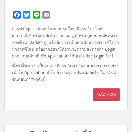
F
T
L
E
a
w
i
m
การทำ Application ในหลายๆครั้งจะมีการ โปรโมท
c
i
n
a
(promote) หรือแคปเปน (campaign) หรือ บูท ฯลฯ ศัพท์ต่างๆ
e
t
e
i
ทางด้าน Marketing แล้วต้องการเก็บค่าเพื่อมาวิเคราะห์ได้ว่า
b
t
l
มาจากที่ไหน หรืออาจอยากให้อำนวยความสะดวกถ้า Login
o
e
จาก เวปแล้วกดิเข้า Application ได้เลยไม่ต้อง Login ใหม่
o
r
ซึ่งทำให้เราจำเป็นจะต้องมีการส่ง ค่า (parameter) บางอย่าง
k
เพิ่อให้ Application นำไปอ้างอิงรู้ว่าเป็นรหัสอะไร ใน IOS มี
ขั้นตอนการทำดังนี้
READ MORE