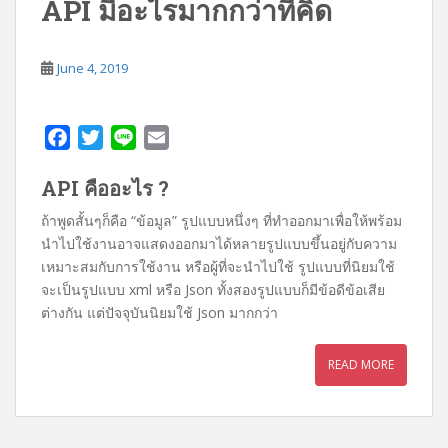
API มีอะไรมากกว่าที่คิด
June 4, 2019
F
T
L
E
a
w
i
m
API คืออะไร ?
c
i
n
a
e
t
e
i
ถ้าพูดสั้นๆก็คือ “ข้อมูล” รูปแบบหนึ่งๆ ที่ทำออกมาเพื่อให้พร้อม
b
t
l
นำไปใช้งานอาจแสดงออกมาได้หลายรูปแบบขึ้นอยู่กับความ
o
e
เหมาะสมกับการใช้งาน หรือผู้ที่จะนำไปใช้ รูปแบบที่นิยมใช้
o
r
จะเป็นรูปแบบ xml หรือ Json ทั้งสองรูปแบบก็มีข้อดีข้อเสีย
k
ต่างกัน แต่ปัจจุบันนิยมใช้ Json มากกว่า
READ MORE