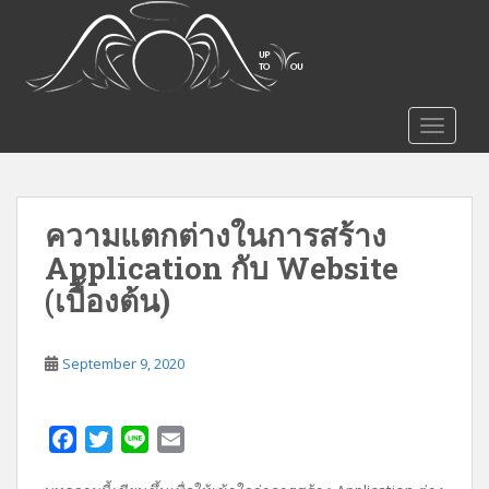
S
k
i
p
t
TOGGLE
o
m
a
i
ความแตกต่างในการสร้าง
n
Application กับ Website
c
o
(เบื้องต้น)
n
t
e
September 9, 2020
n
t
F
T
L
E
a
w
i
m