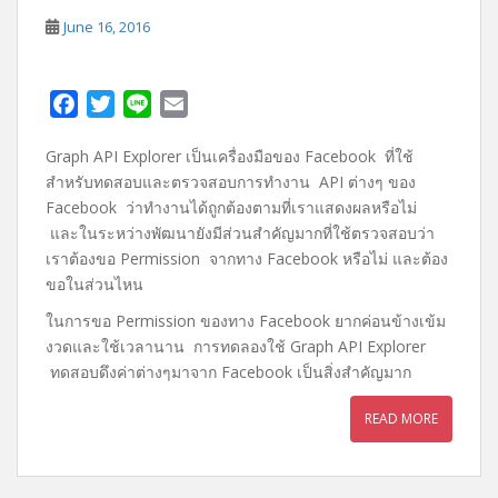
June 16, 2016
F
T
L
E
a
w
i
m
Graph API Explorer เป็นเครื่องมือของ Facebook ที่ใช้
c
i
n
a
สำหรับทดสอบและตรวจสอบการทำงาน API ต่างๆ ของ
e
t
e
i
Facebook ว่าทำงานได้ถูกต้องตามที่เราแสดงผลหรือไม่
b
t
l
และในระหว่างพัฒนายังมีส่วนสำคัญมากที่ใช้ตรวจสอบว่า
o
e
เราต้องขอ Permission จากทาง Facebook หรือไม่ และต้อง
o
r
ขอในส่วนไหน
k
ในการขอ Permission ของทาง Facebook ยากค่อนข้างเข้ม
งวดและใช้เวลานาน การทดลองใช้ Graph API Explorer
ทดสอบดึงค่าต่างๆมาจาก Facebook เป็นสิ่งสำคัญมาก
READ MORE