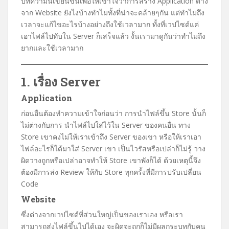
บทความนี้เขียนขึ้นเพื่อให้เข้าใจว่าการสร้าง Application ต่าง
c
i
n
a
จาก Website ยังไงบ้างทำไมทั้งที่น่าจะคล้ายๆกัน แต่ทำไมถึง
e
t
e
i
เวลาจะแก้ไขอะไรบ้างอย่างถึงใช้เวลามาก ทั้งที่เวปไซด์แค่
b
t
l
เอาไฟล์ไปทับใน Server ก็เสร็จแล้ว งั้นเรามาดูกันว่าทำไมถึง
o
e
ยากและใช้เวลามาก
o
r
k
1. เรื่อง Server
Application
ก่อนอื่นต้องทำความเข้าใจก่อนว่า การนำไฟล์ขึ้น Store นั้นก็
ไม่ต่างกับการ นำไฟล์ไปใส่ไว้ใน Server ของคนอื่น ทาง
Store เขาคงไม่ให้เราเข้าถึง Server ของเขา หรือให้เราเอา
ไฟล์อะไรก็ได้มาใส่ Server เขา เป็นไวรัสหรือเปล่าก็ไม่รู้ วาง
ผิดวางถูกหรือเปล่าอาจทำให้ Store เขาพังก็ได้ ด้วยเหตุนี้จึง
ต้องมีการส่ง Review ให้กับ Store ทุกครั้งที่มีการปรับเปลี่ยน
Code
Website
ซึ่งต่างจากเวปไซด์ที่ส่วนใหญ่เป็นของเราเอง หรือเรา
สามารถส่งไฟล์ขึ้นไปได้เอง จะผิดจะถูกก็ไม่มีผลกระบทกับคน