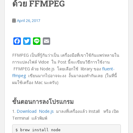
ด้วย FFMPEG
April 26, 2017
F
T
L
E
a
w
i
m
FFMPEG เป็นที่รู้กันว่าเป็น เครื่องมือที่เขาใช้กันแพร่หลายใน
c
i
n
a
การแปลงไฟล์ Vidoe ใน Post นี้จะเขียนวิธีการใช้งาน
e
t
e
i
FFMPEG ด้วย Node.js โดยเลือกใช้ library ของ
fluent-
b
t
l
ffmpeg
เขียนมากไปอาจจะงง งั้นมาลองทำกันเลย (ในที่นี้
o
e
ผมใช้เครื่อง Mac นะครับ)
o
r
k
ขั้นตอนการลงโปรแกรม
1.
Download Node.js
มาลงที่เครื่องแล้ว Install หรือ เปิด
Terminal แล้วพิมพ์
$ brew install node