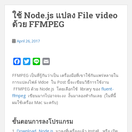
ใช้ Node.js แปลง File video
ด้วย FFMPEG
April 26, 2017
F
T
L
E
a
w
i
m
FFMPEG เป็นที่รู้กันว่าเป็น เครื่องมือที่เขาใช้กันแพร่หลายใน
c
i
n
a
การแปลงไฟล์ Vidoe ใน Post นี้จะเขียนวิธีการใช้งาน
e
t
e
i
FFMPEG ด้วย Node.js โดยเลือกใช้ library ของ
fluent-
b
t
l
ffmpeg
เขียนมากไปอาจจะงง งั้นมาลองทำกันเลย (ในที่นี้
o
e
ผมใช้เครื่อง Mac นะครับ)
o
r
k
ขั้นตอนการลงโปรแกรม
1.
Download Node.js
มาลงที่เครื่องแล้ว Install หรือ เปิด