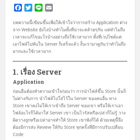
F
T
L
E
a
w
i
m
บทความนี้เขียนขึ้นเพื่อให้เข้าใจว่าการสร้าง Application ต่าง
c
i
n
a
จาก Website ยังไงบ้างทำไมทั้งที่น่าจะคล้ายๆกัน แต่ทำไมถึง
e
t
e
i
เวลาจะแก้ไขอะไรบ้างอย่างถึงใช้เวลามาก ทั้งที่เวปไซด์แค่
b
t
l
เอาไฟล์ไปทับใน Server ก็เสร็จแล้ว งั้นเรามาดูกันว่าทำไมถึง
o
e
ยากและใช้เวลามาก
o
r
k
1. เรื่อง Server
Application
ก่อนอื่นต้องทำความเข้าใจก่อนว่า การนำไฟล์ขึ้น Store นั้นก็
ไม่ต่างกับการ นำไฟล์ไปใส่ไว้ใน Server ของคนอื่น ทาง
Store เขาคงไม่ให้เราเข้าถึง Server ของเขา หรือให้เราเอา
ไฟล์อะไรก็ได้มาใส่ Server เขา เป็นไวรัสหรือเปล่าก็ไม่รู้ วาง
ผิดวางถูกหรือเปล่าอาจทำให้ Store เขาพังก็ได้ ด้วยเหตุนี้จึง
ต้องมีการส่ง Review ให้กับ Store ทุกครั้งที่มีการปรับเปลี่ยน
Code