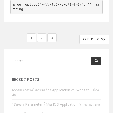
preg_replace("/<\\/?a(\\s+.*?>|>)/", "", $s
k
tring);
POSTS
1
2
3
OLDER POSTS
PAGINATION
Search
for:
RECENT POSTS
ความแตกต่างในการสร้าง Application กับ Website (เบื้อง
ต้น)
วิธีส่งค่า Parameter ให้กับ IOS Application (จากภายนอก)