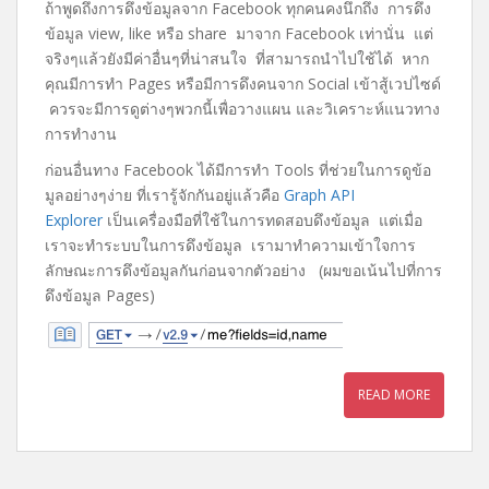
ถ้าพูดถึงการดึงข้อมูลจาก Facebook ทุกคนคงนึกถึง การดึง
c
i
n
a
ข้อมูล view, like หรือ share มาจาก Facebook เท่านั่น แต่
e
t
e
i
จริงๆแล้วยังมีค่าอื่นๆที่น่าสนใจ ที่สามารถนำไปใช้ได้ หาก
b
t
l
คุณมีการทำ Pages หรือมีการดึงคนจาก Social เข้าสู้เวปไซด์
o
e
ควรจะมีการดูต่างๆพวกนี้เพื่อวางแผน และวิเคราะห์แนวทาง
o
r
การทำงาน
k
ก่อนอื่นทาง Facebook ได้มีการทำ Tools ที่ช่วยในการดูข้อ
มูลอย่างๆง่าย ที่เรารู้จักกันอยู่แล้วคือ
Graph API
Explorer
เป็นเครื่องมือที่ใช้ในการทดสอบดึงข้อมูล แต่เมื่อ
เราจะทำระบบในการดึงข้อมูล เรามาทำความเข้าใจการ
ลักษณะการดึงข้อมูลกันก่อนจากตัวอย่าง (ผมขอเน้นไปที่การ
ดึงข้อมูล Pages)
READ MORE