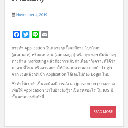
November 4, 2019
F
T
L
E
a
w
i
m
การทำ Application ในหลายๆครั้งจะมีการ โปรโมท
c
i
n
a
(promote) หรือแคปเปน (campaign) หรือ บูท ฯลฯ ศัพท์ต่างๆ
e
t
e
i
ทางด้าน Marketing แล้วต้องการเก็บค่าเพื่อมาวิเคราะห์ได้ว่า
b
t
l
มาจากที่ไหน หรืออาจอยากให้อำนวยความสะดวกถ้า Login
o
e
จาก เวปแล้วกดิเข้า Application ได้เลยไม่ต้อง Login ใหม่
o
r
ซึ่งทำให้เราจำเป็นจะต้องมีการส่ง ค่า (parameter) บางอย่าง
k
เพิ่อให้ Application นำไปอ้างอิงรู้ว่าเป็นรหัสอะไร ใน IOS มี
ขั้นตอนการทำดังนี้
READ MORE