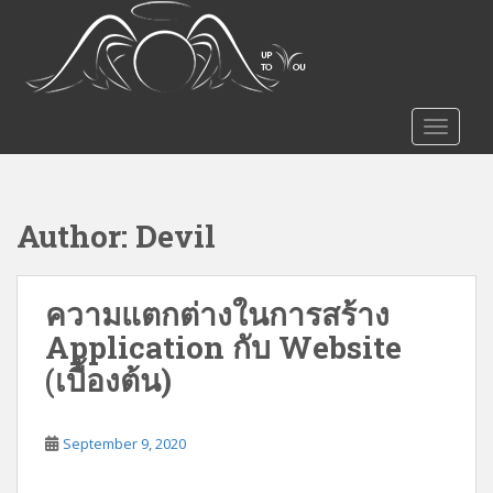
S
k
i
p
t
TOGGLE
o
m
a
i
Author:
Devil
n
c
o
ความแตกต่างในการสร้าง
n
Application กับ Website
t
e
(เบื้องต้น)
n
t
September 9, 2020