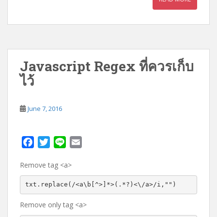
Javascript Regex ที่ควรเก็บ
ไว้
June 7, 2016
F
T
L
E
a
w
i
m
Remove tag <a>
c
i
n
a
e
t
e
i
txt.replace(/<a\b[^>]*>(.*?)<\/a>/i,"")
b
t
l
o
e
Remove only tag <a>
o
r