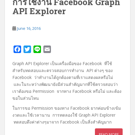
การใช้งาน Facebook Graph
API Explorer
June 16, 2016
F
T
L
E
a
w
i
m
Graph API Explorer เป็นเครื่องมือของ Facebook ที่ใช้
c
i
n
a
สำหรับทดสอบและตรวจสอบการทำงาน API ต่างๆ ของ
e
t
e
i
Facebook ว่าทำงานได้ถูกต้องตามที่เราแสดงผลหรือไม่
b
t
l
และในระหว่างพัฒนายังมีส่วนสำคัญมากที่ใช้ตรวจสอบว่า
o
e
เราต้องขอ Permission จากทาง Facebook หรือไม่ และต้อง
o
r
ขอในส่วนไหน
k
ในการขอ Permission ของทาง Facebook ยากค่อนข้างเข้ม
งวดและใช้เวลานาน การทดลองใช้ Graph API Explorer
ทดสอบดึงค่าต่างๆมาจาก Facebook เป็นสิ่งสำคัญมาก
READ MORE