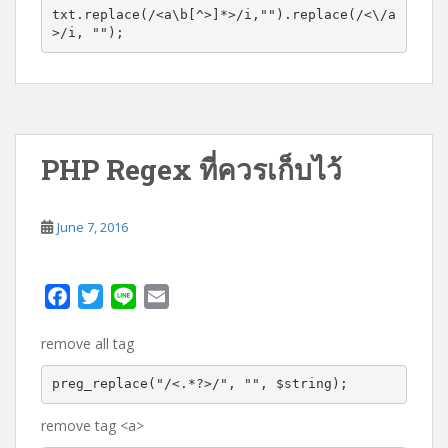
txt.replace(/<a\b[^>]*>/i,"").replace(/<\/a
k
>/i, "");
PHP Regex ที่ควรเก็บไว้
June 7, 2016
F
T
L
E
a
w
i
m
remove all tag
c
i
n
a
e
t
e
i
preg_replace("/<.*?>/", "", $string);
b
t
l
o
e
remove tag <a>
o
r