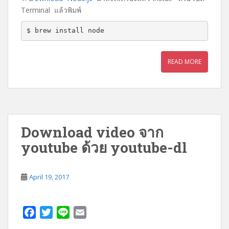
Terminal แล้วพิมพ์
$ brew install node
READ MORE
Download video จาก
youtube ด้วย youtube-dl
April 19, 2017
F
T
L
E
a
w
i
m