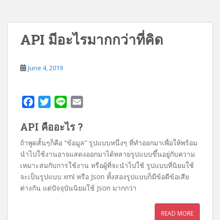
API มีอะไรมากกว่าที่คิด
June 4, 2019
F
T
L
E
a
w
i
m
API คืออะไร ?
c
i
n
a
e
t
e
i
ถ้าพูดสั้นๆก็คือ “ข้อมูล” รูปแบบหนึ่งๆ ที่ทำออกมาเพื่อให้พร้อม
b
t
l
นำไปใช้งานอาจแสดงออกมาได้หลายรูปแบบขึ้นอยู่กับความ
o
e
เหมาะสมกับการใช้งาน หรือผู้ที่จะนำไปใช้ รูปแบบที่นิยมใช้
o
r
จะเป็นรูปแบบ xml หรือ Json ทั้งสองรูปแบบก็มีข้อดีข้อเสีย
k
ต่างกัน แต่ปัจจุบันนิยมใช้ Json มากกว่า
READ MORE