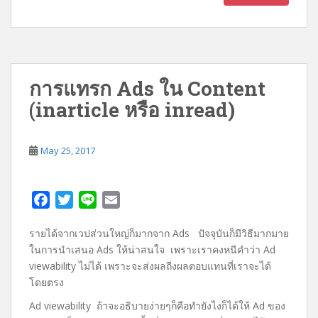
การแทรก Ads ใน Content
(inarticle หรือ inread)
May 25, 2017
F
T
L
E
a
w
i
m
รายได้จากเวปส่วนใหญ่ก็มากจาก Ads ปัจจุบันก็มีวิธีมากมาย
c
i
n
a
ในการนำเสนอ Ads ให้น่าสนใจ เพราะเราคงหนีคำว่า Ad
e
t
e
i
viewability ไม่ได้ เพราะจะส่งผลถีงผลตอบแทนที่เราจะได้
b
t
l
โดยตรง
o
e
o
r
Ad viewability ถ้าจะอธิบายง่ายๆก็คือทำยังไงก็ได้ให้ Ad ของ