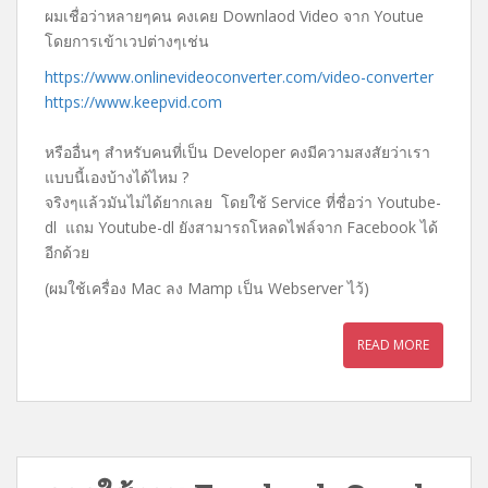
ผมเชื่อว่าหลายๆคน คงเคย Downlaod Video จาก Youtue
c
i
n
a
โดยการเข้าเวปต่างๆเช่น
e
t
e
i
b
t
l
https://www.onlinevideoconverter.com/video-converter
o
e
https://www.keepvid.com
o
r
หรืออื่นๆ สำหรับคนที่เป็น Developer คงมีความสงสัยว่าเรา
k
แบบนี้เองบ้างได้ไหม ?
จริงๆแล้วมันไม่ได้ยากเลย โดยใช้ Service ที่ชื่อว่า Youtube-
dl แถม Youtube-dl ยังสามารถโหลดไฟล์จาก Facebook ได้
อีกด้วย
(ผมใช้เครื่อง Mac ลง Mamp เป็น Webserver ไว้)
READ MORE